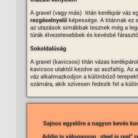
A gravel (vagy más) titán kerékpár váz e
rezgéselnyelő
képessége. A titánnak ez a 
az utazások simábbak lesznek még a legd
túrák élvezetesebbek és kevésbé fáraszt
Sokoldalúság
A gravel (kavicsos) titán vázas kerékpáro
kavicsos utaktól kezdve az aszfaltig. Az
váz alkalmazkodjon a különböző terepekh
számára, akik szívesen fedezik fel a külön
Sajnos egyelőre a nagyon kevés kon
Addig is válogasson „steel is real” 