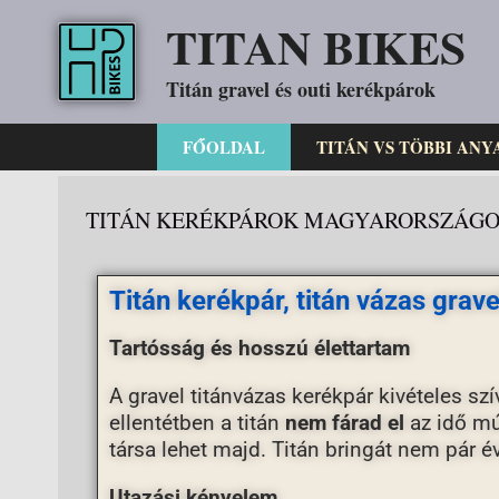
TITAN BIKES
Titán gravel és outi kerékpárok
FŐOLDAL
TITÁN VS TÖBBI ANY
TITÁN KERÉKPÁROK MAGYARORSZÁGON
Titán kerékpár, titán vázas grav
Tartósság és hosszú élettartam
A gravel titánvázas kerékpár kivételes s
ellentétben a titán
nem fárad el
az idő múl
társa lehet majd. Titán bringát nem pár év
Utazási kényelem