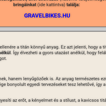
bringáinkat
(ide kattintva)
találja:
GRAVELBIKES.HU
lenére a titán könnyű anyag. Ez azt jelenti, hogy a ti
nélkül
. Így élvezheti a gyors utazást anélkül, hogy fe
got.
tenek, hanem lenyűgözőek is. Az anyag természetes ez
ge bonyolult egyedi tervezéseket tesz lehetővé, így a
yesíti az erőt, a kényelmet és a stílust, a kavicsos ti