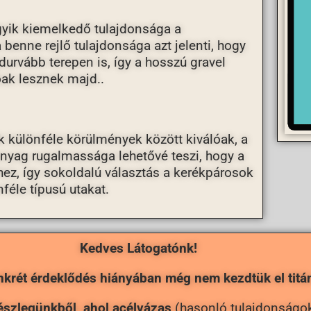
gyik kiemelkedő tulajdonsága a
benne rejlő tulajdonsága azt jelenti, hogy
urvább terepen is, így a hosszú gravel
óak lesznek majd..
k különféle körülmények között kiválóak, a
 anyag rugalmassága lehetővé teszi, hogy a
ez, így sokoldalú választás a kerékpárosok
féle típusú utakat.
Kedves Látogatónk!
krét érdeklődés hiányában még nem kezdtük el titá
részlegünkből, ahol acélvázas
(hasonló tulajdonságok 