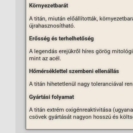
Környezetbarát
A titán, miután előállították, környezetb
újrahasznosítható.
Erősség és terhelhetőség
A legendás erejükről híres görög mitológia
mint az acél.
Hőmérséklettel szembeni ellenállás
A titán hihetetlenül nagy toleranciával r
Gyártási folyamat
A titán extrém oxigénreaktivitása (ugyanaz
csövek gyártását nagyon hosszú és költs