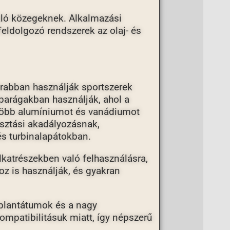
káló közegeknek. Alkalmazási
feldolgozó rendszerek az olaj- és
krabban használják sportszerek
parágakban használják, ahol a
l több alumíniumot és vanádiumot
yasztási akadályozásnak,
és turbinalapátokban.
lkatrészekben való felhasználásra,
oz is használják, és gyakran
mplantátumok és a nagy
ompatibilitásuk miatt, így népszerű