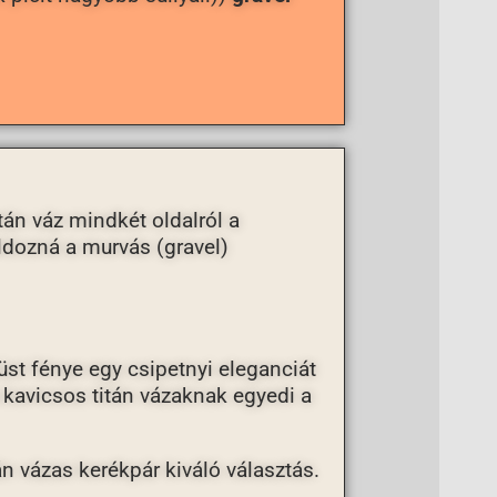
tán váz mindkét oldalról a
láldozná a murvás (gravel)
üst fénye egy csipetnyi eleganciát
 kavicsos titán vázaknak egyedi a
tán vázas kerékpár kiváló választás.