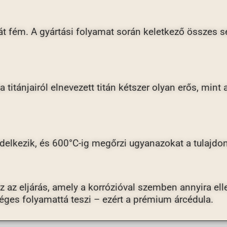
arát fém. A gyártási folyamat során keletkező összes s
 titánjairól elnevezett titán kétszer olyan erős, mint 
endelkezik, és 600°C-ig megőrzi ugyanazokat a tulajdo
 az eljárás, amely a korrózióval szemben annyira ellen
éges folyamattá teszi – ezért a prémium árcédula.