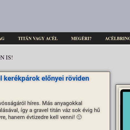
AG
TITÁN VAGY ACÉL
MEGÉRI?
ACÉLBRIN
 IS!
el kerékpárok előnyei röviden
zívósságáról híres. Más anyagokkal
ásával, így a gravel titán váz sok évig hű
re, hanem évtizedre kell venni! 🙂