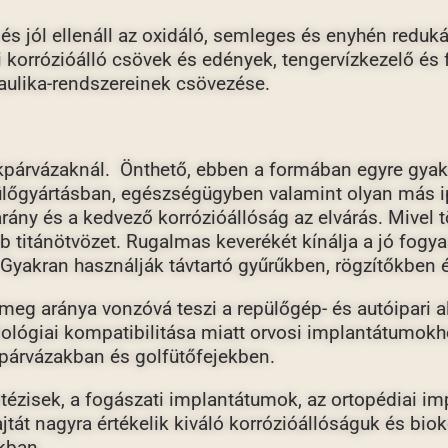
k és jól ellenáll az oxidáló, semleges és enyhén redu
i korrózióálló csövek és edények, tengervízkezelő és 
raulika-rendszereinek csövezése.
ékpárvázaknál. Önthető, ebben a formában egyre gya
lőgyártásban, egészségügyben valamint olyan más i
 arány és a kedvező korrózióállóság az elvárás. Mive
ebb titánötvözet. Rugalmas keverékét kínálja a jó fog
Gyakran használják távtartó gyűrűkben, rögzítőkben 
ömeg aránya vonzóvá teszi a repülőgép- és autóipari a
iológiai kompatibilitása miatt orvosi implantátumokh
kpárvázakban és golfütőfejekben.
ézisek, a fogászati ​​implantátumok, az ortopédiai i
tát nagyra értékelik kiváló korrózióállóságuk és biok