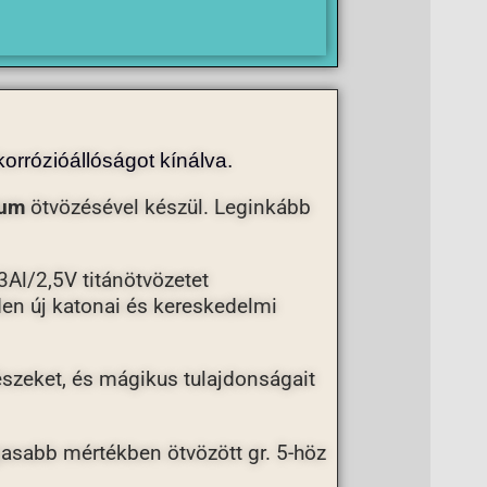
korrózióállóságot kínálva.
ium
ötvözésével készül. Leginkább
3Al/2,5V titánötvözetet
den új katonai és kereskedelmi
részeket, és mágikus tulajdonságait
gasabb mértékben ötvözött gr. 5-höz