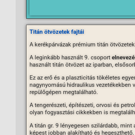
Titán ötvözetek fajtái
A kerékpárvázak prémium titán ötvözetek
A leginkább használt 9. csoport
elnevezé
használt titán ötvözet az iparban, elsőso
Ez az erő és a plaszticitás tökéletes egy
nagynyomású hidraulikus vezetékekben val
repülőgépen megtalálható.
A tengerészeti, építészeti, orvosi és pet
olyan fogyasztási cikkekben is megtalálha
A titán gr. 9 lényegesen szilárdabb, min
képest jobban alakítható és hegeszthető.