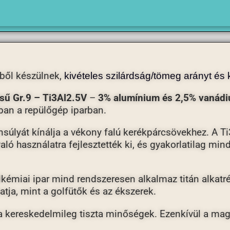
ből készülnek,
kivételes szilárdság/tömeg arányt és 
sű Gr.9 – Ti3Al2.5V
–
3% alumínium és 2,5% vanád
rban a repülőgép iparban.
ensúlyát kínálja a vékony falú kerékpárcsövekhez. A Ti
ó használatra fejlesztették ki, és gyakorlatilag min
rolkémiai ipar mind rendszeresen alkalmaz titán alkat
tja, mint a golfütők és az ékszerek.
t a kereskedelmileg tiszta minőségek. Ezenkívül a ma