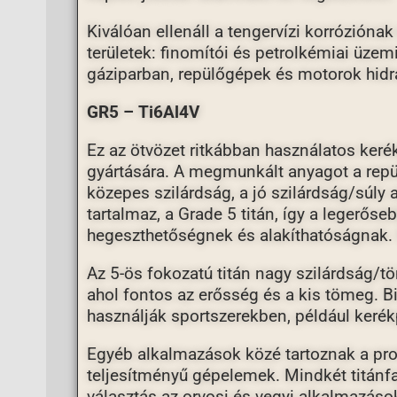
Kiválóan ellenáll a tengervízi korrózióna
területek: finomítói és petrolkémiai üzem
gáziparban, repülőgépek és motorok hid
GR5 – Ti6Al4V
Ez az ötvözet ritkábban használatos ker
gyártására. A megmunkált anyagot a repü
közepes szilárdság, a jó szilárdság/súly
tartalmaz, a Grade 5 titán, így a legerős
hegeszthetőségnek és alakíthatóságnak. 
Az 5-ös fokozatú titán nagy szilárdság/t
ahol fontos az erősség és a kis tömeg. B
használják sportszerekben, például keré
Egyéb alkalmazások közé tartoznak a prot
teljesítményű gépelemek. Mindkét titánfaj