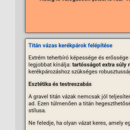
Titán vázas kerékpárok felépítése
Extrém teherbíró képessége és erőssége el
legjobbat kínálja:
tartósságot extra súly 
kerékpározáshoz szükséges robusztussá
Esztétika és testreszabás
A gravel titán vázak nemcsak jól teljesí
ad. Ezen túlmenően a titán hegeszthetősé
stílusa.
Ne feledje, ha olyan vázat keres, amely eg