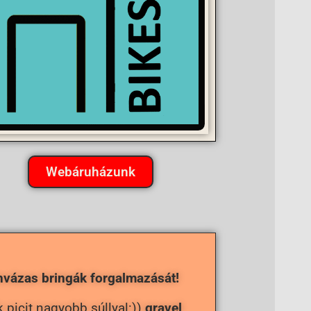
Webáruházunk
nvázas bringák forgalmazását!
picit nagyobb súllyal:))
gravel