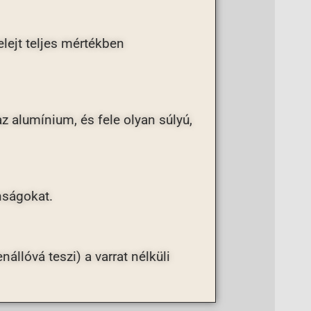
elejt teljes mértékben
az alumínium, és fele olyan súlyú,
nságokat.
állóvá teszi) a varrat nélküli